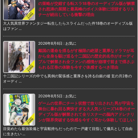
の策略が交錯する転スラ18巻のオーディブル版が解禁
され怒涛の展開と最高峰のボイス体験に没頭するリス
ナーが続出している衝撃の理由
大人気異世界ファンタジー転生したらスライムだった件18巻のオーディブル版
はファン ...
2026年8月6日
:
お気に
戴国の運命を揺るがす極限の絶望と重厚なドラマが耳
から全身を駆け巡る十二国記の歴史的名作がオーディ
ブルで解禁され全ファンの感情が崩壊寸前まで揺さぶ
られる圧巻の体験を今すぐ体感するべき理由
十二国記シリーズの中でも異例の緊張感と重厚さを誇る白銀の墟 玄の月2巻の
オーディ ...
2026年8月5日
:
お気に
ゲームの世界にチート状態で放り出された男が宇宙を
舞台に暴れ回る爽快すぎる大人気シリーズ14巻のオー
ディブル版が解禁されて全リスナーの脳内アドレナリ
ンが限界突破する快感を今すぐ耳から体験してほしい
目覚めたら最強装備と宇宙船持ちだったので一戸建て目指して傭兵として自由
に生きたい ...