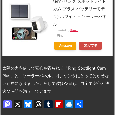
tery (リング スポットライト
カム プラス バッテリーモデ
ル) ホワイト + ソーラーパネ
ル
created by
Rinker
Ring
Amazon
楽天市場
太陽の力を借りて安心を得られる「Ring Spotlight Cam
Plus」と「ソーラーパネル」は、ケンタにとって欠かせな
い存在になりました。そして彼は今日も、自宅で安心と快
適な時間を満喫しています。
M
X
Bl
T
T
Fl
R
共
a
u
hr
u
ip
ai
有