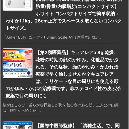
肪量/骨量/内臓脂肪/コンパクトサイズ】
ホワイト コンパクトサイズで簡単収納：
わずか1.1kg、26cm正方でスペースを取らないコンパク
トサイズ。
「Anker Eufy (ユーフィ) Smart Scale A1（体重体組成計 ...
【第2類医薬品】キュアレアa 8g 乾燥、
花粉の時期の顔のかゆみ。化粧品でかぶ
れる。その症状、顔のかゆみ・かぶれ治
療薬で早く治しませんか？キュアレア
は、デリケートな目の周りにも使える顔
のかゆみ・かぶれ治療薬です。非ステロイド性の皮ふ治
療薬で目の周りにも
桜がほころび、柔らかな日差しが街を包む春のある朝。主人公の由美
は、昨年から続く花 ...
【国際中医師監修】 「清聴生活」で、聞