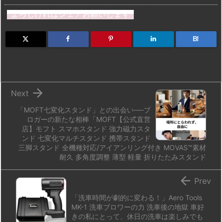
st
e
e
m
b
n
よろしければシェアお願いします
o
s
a
bl
o
dr
d
k
d
r
ar
o
B!
o
y
s
d
p.
n
io

Next
「MOFT七変化スタンド」との出会い──ブ
ロガーの新たな相棒「MOFT【公式直営
店】モフト スマホスタンド 強力磁力スタ
ンド 七変化マルチスタンド 携帯スタンド
三脚スタンド 全機種対応/アイアンリング付き MOVAS™素材
耐久 多角度調整 薄型 軽量 折りたたみスタンド

Prev
「洗車時間が劇的に変わる！」Aero Tools
MK-1 洗車ブロワーの力 洗車後の地獄 車好
きの私にとって、休日の洗車は楽しみでも