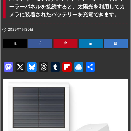
ーラーパネルを接続すると、太陽光を利用してカ
メラに装着されたバッテリーを充電できます。

2025年1月30日
B!
M
X
Bl
T
T
Fl
R
共
a
u
hr
u
ip
ai
有
st
e
e
m
b
n
o
s
a
bl
o
dr
d
k
d
r
ar
o
o
y
s
d
p.
n
io