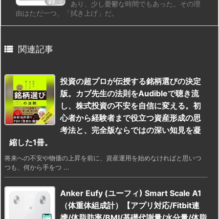
あり、少し憂鬱な時間でもあった。その理
由はただ一つ、「拭き上げ」だ。

関連記事
投資の超プロが伝授する銘柄選びの決定
版。カブ先生の法則をAudibleで聴き流
し、株式投資の不安を自信に変える。初
心者から経験者まで役立つ資産形成の思
考法と、完全版ならではの深い知見を凝
縮した1冊。
将来への不安や物価の上昇を前に、資産運用を始めなければと思いつ
つも、何から手をつ ...
Anker Eufy (ユーフィ) Smart Scale A1
（体重体組成計）【アプリ対応/Fitbit連
携/体脂肪率/BMI/基礎代謝量/水分量/体脂