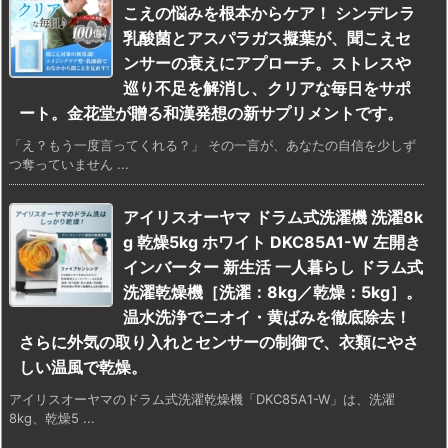
こえの悩みを根本からケア！ シンデレラ
乳酸菌とアスパラガス擬葉が、聞こえセ
ンサーの衰えにアプローチ。ストレスや
巡り不足を解消し、クリアな毎日をサポ
ート。金花堂が贈る和漢発想の新サプリメントです。
「え？もう一度言ってくれる？」 その一言が、あなたの自信を少しず
つ奪っていません ...
アイリスオーヤマ ドラム式洗濯機 洗濯8k
g 乾燥5kg ホワイト DKC85A1-W 左開き
インバーター 新生活 一人暮らし ドラム式
洗濯乾燥機［洗濯：8kg／乾燥：5kg］。
温水洗浄でニオイ・黄ばみを徹底除去！
さらに外気の取り入れとセンサーの制御で、衣類にやさ
しい温風で乾燥。
アイリスオーヤマのドラム式洗濯乾燥機「DKC85A1-W」は、洗濯
8kg、乾燥5 ...