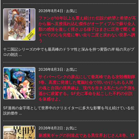
2026年8月4日
:
お気に
ファンが10年以上も震え続けた伝説の絶望と希望が耳
から脳へ直接流れ込む傑作がオーディブルで蘇り全人
類の感情を激しく揺さぶる様子はまさに圧巻で聞く者
すべての心を完璧に奪い去り二度と戻れない世界へ誘
う
十二国記シリーズの中でも最高峰のドラマ性と深みを持つ黄昏の岸 暁の天がプ
ロの朗読 ...
2026年8月3日
:
お気に
サイバーパンクの原点にして最高峰である攻殻機動隊
1巻。高度に発達した電脳社会で問いかけられる人間
の魂と自我の境界線は、現代を生きる私たちの予測を
遥かに凌駕する。SF史に革命を起こした不朽の伝説
を体感せよ。
SF漫画の金字塔として世界中のクリエイターに多大な影響を与え続けている伝
説的傑作 ...
2026年8月2日
:
お気に
新感覚ギャグの到達点である異世界おじさん8巻。17