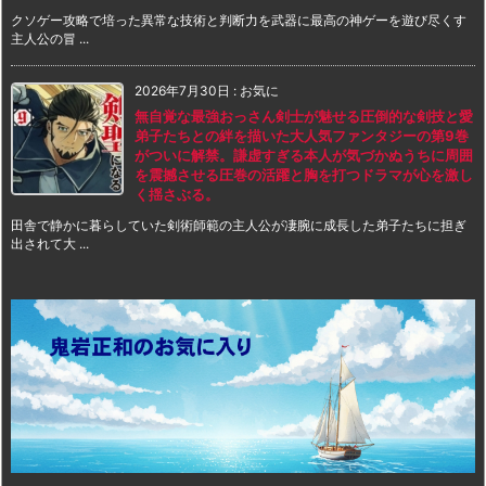
クソゲー攻略で培った異常な技術と判断力を武器に最高の神ゲーを遊び尽くす
主人公の冒 ...
2026年7月30日
:
お気に
無自覚な最強おっさん剣士が魅せる圧倒的な剣技と愛
弟子たちとの絆を描いた大人気ファンタジーの第9巻
がついに解禁。謙虚すぎる本人が気づかぬうちに周囲
を震撼させる圧巻の活躍と胸を打つドラマが心を激し
く揺さぶる。
田舎で静かに暮らしていた剣術師範の主人公が凄腕に成長した弟子たちに担ぎ
出されて大 ...