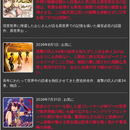
年間の昏睡状態から目覚めた男が語る異世界生活の記
憶は、常識を破壊する異色の展開で全読者の腹筋を崩
壊させる。この破天荒な笑いの衝撃を体験せずに日常
を過ごすのは危険だ。
現実世界に帰還したおじさんが語る異世界での記憶を描いた爆笑必至の話題
作、異世界お ...
2026年8月1日
:
お気に
進撃の巨人34巻の結末を知らずに人生を終えるのは
あまりにも勿体ない。人類史に残る至高のダークファ
ンタジーがここに完結。物語の裏に隠された残酷な真
実と救済の行方を、あなた自身の目で確かめてほし
い。
長年にわたって世界中の読者を熱狂させてきた歴史的名作、進撃の巨人の第34
巻。物語 ...
2026年7月31日
:
お気に
数多のクソゲーを制した超プレイヤーが神ゲーの世界
で限界突破の戦いを繰り広げるシャングリラフロンテ
ィアの第27巻が登場。驚異的な立ち回りと怒涛のゲ
ーム攻略が魅せる疾走感は読者の胸を熱く焦がす最高
峰の体験。