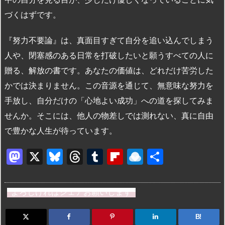
づくはずです。
『努力不要論』は、真面目すぎて自分を追い込んでしまう
人や、閉塞感のある日常を打破したいと願うすべての人に
贈る、解放の書です。あなたの価値は、どれだけ苦労した
かでは決まりません。この音源を通じて、無意味な努力を
手放し、自分だけの「心地よい成功」への道を探してみま
せんか。そこには、他人の物差しでは測れない、真に自由
で豊かな人生が待っています。
M
X
Bl
T
T
Fl
R
共
a
u
hr
u
ip
ai
有
st
e
e
m
b
n
よろしければシェアお願いします
o
s
a
bl
o
dr
d
k
d
r
ar
o
B!