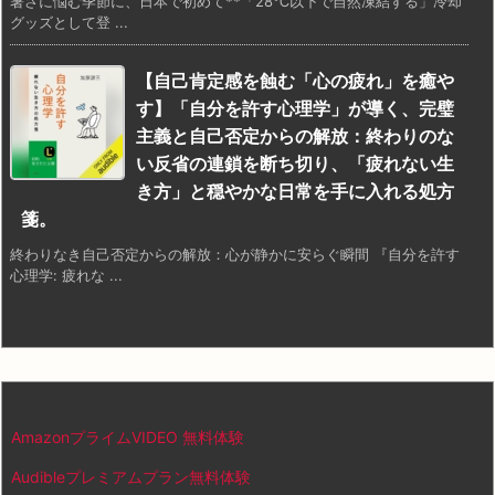
暑さに悩む季節に、日本で初めて**「28℃以下で自然凍結する」冷却
グッズとして登 ...
【自己肯定感を蝕む「心の疲れ」を癒や
す】「自分を許す心理学」が導く、完璧
主義と自己否定からの解放：終わりのな
い反省の連鎖を断ち切り、「疲れない生
き方」と穏やかな日常を手に入れる処方
箋。
終わりなき自己否定からの解放：心が静かに安らぐ瞬間 『自分を許す
心理学: 疲れな ...
AmazonプライムVIDEO 無料体験
Audibleプレミアムプラン無料体験