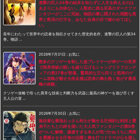
進撃の巨人34巻の結末を知らずに人生を終えるのは
あまりにも勿体ない。人類史に残る至高のダークファ
ンタジーがここに完結。物語の裏に隠された残酷な真
実と救済の行方を、あなた自身の目で確かめてほし
い。
長年にわたって世界中の読者を熱狂させてきた歴史的名作、進撃の巨人の第34
巻。物語 ...
2026年7月31日
:
お気に
数多のクソゲーを制した超プレイヤーが神ゲーの世界
で限界突破の戦いを繰り広げるシャングリラフロンテ
ィアの第27巻が登場。驚異的な立ち回りと怒涛のゲ
ーム攻略が魅せる疾走感は読者の胸を熱く焦がす最高
峰の体験。
クソゲー攻略で培った異常な技術と判断力を武器に最高の神ゲーを遊び尽くす
主人公の冒 ...
2026年7月30日
:
お気に
無自覚な最強おっさん剣士が魅せる圧倒的な剣技と愛
弟子たちとの絆を描いた大人気ファンタジーの第9巻
がついに解禁。謙虚すぎる本人が気づかぬうちに周囲
を震撼させる圧巻の活躍と胸を打つドラマが心を激し