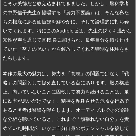
こそが美徳だと教え込まれてきました。しかし、脳科学者
の中野信子先生が提唱する『努力不要論』は、そんな私た
ちの根底にある価値観を鮮やかに、そして論理的に打ち砕
いてくれます。特にこのAudible版は、先生の鋭くも温かな
知性が声を通じて直接脳に届けられ、長年自分を縛り付け
ていた「努力の呪い」から解放してくれる特別な体験をも
たらします。
本作の最大の魅力は、努力を「意志」の問題ではなく「戦
略」の問題として捉え直している点にあります。脳の構造
上、向いていないことに固執して努力を続けることは、単
に効率が悪いだけでなく、精神を摩耗させる危険な行為で
あると著者は警鐘を鳴らします。オーディブルでその冷静
な分析を聴いていると、これまで「頑張れない自分」を責
めていた時間が、いかに自分自身のポテンシャルを殺して