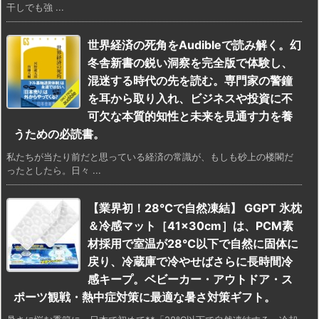
干しでも強 ...
世界経済の死角をAudibleで読み解く。幻
冬舎新書の鋭い洞察を完全版で体験し、
混迷する時代の先を読む。専門家の警鐘
を耳から取り入れ、ビジネスや投資に不
可欠な本質的知性と未来を見通す力を養
うための必読書。
私たちが当たり前だと思っている経済の常識が、もしも砂上の楼閣だ
ったとしたら。日々 ...
【業界初！28℃で自然凍結】 GGPT 氷枕
＆冷感マット［41×30cm］は、PCM素
材採用で室温が28℃以下で自然に固体に
戻り、冷蔵庫で冷やせばさらに長時間冷
感キープ。ベビーカー・アウトドア・ス
ポーツ観戦・熱中症対策に最適な暑さ対策ギフト。