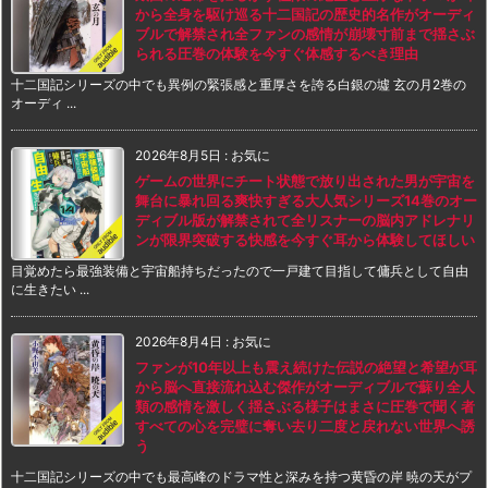
から全身を駆け巡る十二国記の歴史的名作がオーディ
ブルで解禁され全ファンの感情が崩壊寸前まで揺さぶ
られる圧巻の体験を今すぐ体感するべき理由
十二国記シリーズの中でも異例の緊張感と重厚さを誇る白銀の墟 玄の月2巻の
オーディ ...
2026年8月5日
:
お気に
ゲームの世界にチート状態で放り出された男が宇宙を
舞台に暴れ回る爽快すぎる大人気シリーズ14巻のオー
ディブル版が解禁されて全リスナーの脳内アドレナリ
ンが限界突破する快感を今すぐ耳から体験してほしい
目覚めたら最強装備と宇宙船持ちだったので一戸建て目指して傭兵として自由
に生きたい ...
2026年8月4日
:
お気に
ファンが10年以上も震え続けた伝説の絶望と希望が耳
から脳へ直接流れ込む傑作がオーディブルで蘇り全人
類の感情を激しく揺さぶる様子はまさに圧巻で聞く者
すべての心を完璧に奪い去り二度と戻れない世界へ誘
う
十二国記シリーズの中でも最高峰のドラマ性と深みを持つ黄昏の岸 暁の天がプ