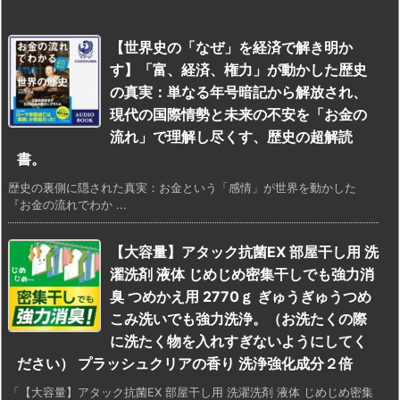
【世界史の「なぜ」を経済で解き明か
す】「富、経済、権力」が動かした歴史
の真実：単なる年号暗記から解放され、
現代の国際情勢と未来の不安を「お金の
流れ」で理解し尽くす、歴史の超解読
書。
歴史の裏側に隠された真実：お金という「感情」が世界を動かした
『お金の流れでわか ...
【大容量】アタック抗菌EX 部屋干し用 洗
濯洗剤 液体 じめじめ密集干しでも強力消
臭 つめかえ用 2770ｇ ぎゅうぎゅうつめ
こみ洗いでも強力洗浄。（お洗たくの際
に洗たく物を入れすぎないようにしてく
ださい） プラッシュクリアの香り 洗浄強化成分２倍
「【大容量】アタック抗菌EX 部屋干し用 洗濯洗剤 液体 じめじめ密集