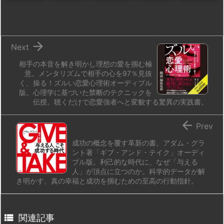
o
y
s
d
p.
n
io

Next
相手の本音を解き明かし理想の愛を掴む極
意。メンタリズムで相手の心を97％見抜
く、操る！ズルい恋愛心理術オーディブル
版。心理学に基づいた禁断のテクニックを
伝授。聴くだけで恋愛強者へと変貌する驚異の実践書。

Prev
成功の概念を覆す革新の書。アダム・グラ
ント著「ギブ・アンド・テイク」オーディ
ブル版。利己的な時代に、なぜ「与える
人」が頂点に立つのか。科学的データが解
き明かす、真の幸福と成功を掴むための至高の行動指針。

関連記事