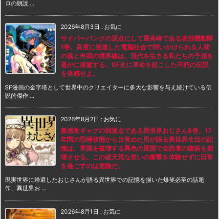
ロの朗読 ...
2026年8月3日
:
お気に
サイバーパンクの原点にして最高峰である攻殻機動隊
1巻。高度に発達した電脳社会で問いかけられる人間
の魂と自我の境界線は、現代を生きる私たちの予測を
遥かに凌駕する。SF史に革命を起こした不朽の伝説
を体感せよ。
SF漫画の金字塔として世界中のクリエイターに多大な影響を与え続けている伝
説的傑作 ...
2026年8月2日
:
お気に
新感覚ギャグの到達点である異世界おじさん8巻。17
年間の昏睡状態から目覚めた男が語る異世界生活の記
憶は、常識を破壊する異色の展開で全読者の腹筋を崩
壊させる。この破天荒な笑いの衝撃を体験せずに日常
を過ごすのは危険だ。
現実世界に帰還したおじさんが語る異世界での記憶を描いた爆笑必至の話題
作、異世界お ...
2026年8月1日
:
お気に