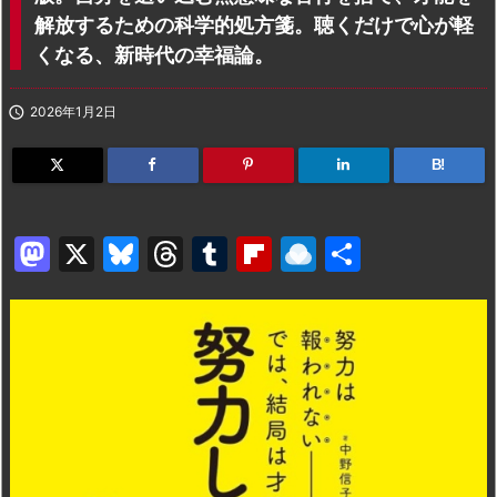
解放するための科学的処方箋。聴くだけで心が軽
くなる、新時代の幸福論。

2026年1月2日
B!
M
X
Bl
T
T
Fl
R
共
a
u
hr
u
ip
ai
有
st
e
e
m
b
n
o
s
a
bl
o
dr
d
k
d
r
ar
o
o
y
s
d
p.
n
io