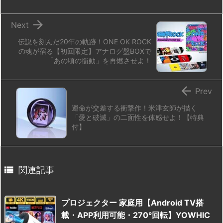
n
io

Next
伝説を刻んだ20年の軌跡！ONE OK ROCK
の魂が宿る【初回限定】アナログ盤BOXで
「あの頃の衝動」を再燃させよ！

Prev
運命が交差する衝撃作！米津玄師が描く
「愛と破滅」の二面性を体感せよ！【特典
付】

関連記事
プロジェクター 家庭用【Android TV搭
載・APP利用可能・270°回転】YOWHIC