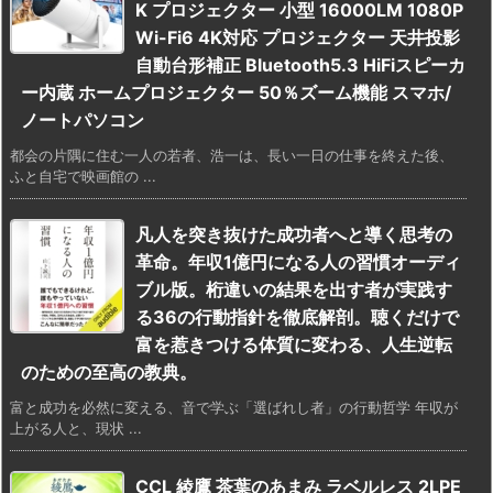
K プロジェクター 小型 16000LM 1080P
Wi-Fi6 4K対応 プロジェクター 天井投影
自動台形補正 Bluetooth5.3 HiFiスピーカ
ー内蔵 ホームプロジェクター 50％ズーム機能 スマホ/
ノートパソコン
都会の片隅に住む一人の若者、浩一は、長い一日の仕事を終えた後、
ふと自宅で映画館の ...
凡人を突き抜けた成功者へと導く思考の
革命。年収1億円になる人の習慣オーディ
ブル版。桁違いの結果を出す者が実践す
る36の行動指針を徹底解剖。聴くだけで
富を惹きつける体質に変わる、人生逆転
のための至高の教典。
富と成功を必然に変える、音で学ぶ「選ばれし者」の行動哲学 年収が
上がる人と、現状 ...
CCL 綾鷹 茶葉のあまみ ラベルレス 2LPE