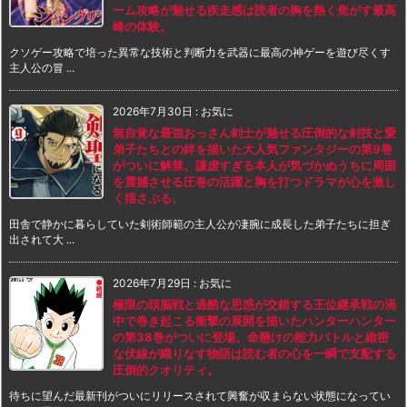
ーム攻略が魅せる疾走感は読者の胸を熱く焦がす最高
峰の体験。
クソゲー攻略で培った異常な技術と判断力を武器に最高の神ゲーを遊び尽くす
主人公の冒 ...
2026年7月30日
:
お気に
無自覚な最強おっさん剣士が魅せる圧倒的な剣技と愛
弟子たちとの絆を描いた大人気ファンタジーの第9巻
がついに解禁。謙虚すぎる本人が気づかぬうちに周囲
を震撼させる圧巻の活躍と胸を打つドラマが心を激し
く揺さぶる。
田舎で静かに暮らしていた剣術師範の主人公が凄腕に成長した弟子たちに担ぎ
出されて大 ...
2026年7月29日
:
お気に
極限の頭脳戦と過酷な思惑が交錯する王位継承戦の渦
中で巻き起こる衝撃の展開を描いたハンターハンター
の第38巻がついに登場。命懸けの能力バトルと緻密
な伏線が織りなす物語は読む者の心を一瞬で支配する
圧倒的クオリティ。
待ちに望んだ最新刊がついにリリースされて興奮が収まらない状態になってい