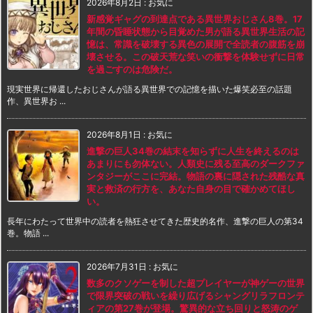
2026年8月2日
:
お気に
新感覚ギャグの到達点である異世界おじさん8巻。17
年間の昏睡状態から目覚めた男が語る異世界生活の記
憶は、常識を破壊する異色の展開で全読者の腹筋を崩
壊させる。この破天荒な笑いの衝撃を体験せずに日常
を過ごすのは危険だ。
現実世界に帰還したおじさんが語る異世界での記憶を描いた爆笑必至の話題
作、異世界お ...
2026年8月1日
:
お気に
進撃の巨人34巻の結末を知らずに人生を終えるのは
あまりにも勿体ない。人類史に残る至高のダークファ
ンタジーがここに完結。物語の裏に隠された残酷な真
実と救済の行方を、あなた自身の目で確かめてほし
い。
長年にわたって世界中の読者を熱狂させてきた歴史的名作、進撃の巨人の第34
巻。物語 ...
2026年7月31日
:
お気に
数多のクソゲーを制した超プレイヤーが神ゲーの世界
で限界突破の戦いを繰り広げるシャングリラフロンテ
ィアの第27巻が登場。驚異的な立ち回りと怒涛のゲ