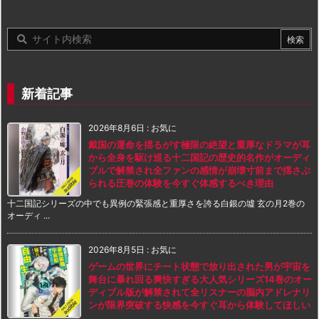
新着記事
2026年8月6日
:
お気に
戴国の運命を揺るがす極限の絶望と重厚なドラマが耳
から全身を駆け巡る十二国記の歴史的名作がオーディ
ブルで解禁され全ファンの感情が崩壊寸前まで揺さぶ
られる圧巻の体験を今すぐ体感するべき理由
十二国記シリーズの中でも異例の緊張感と重厚さを誇る白銀の墟 玄の月2巻の
オーディ ...
2026年8月5日
:
お気に
ゲームの世界にチート状態で放り出された男が宇宙を
舞台に暴れ回る爽快すぎる大人気シリーズ14巻のオー
ディブル版が解禁されて全リスナーの脳内アドレナリ
ンが限界突破する快感を今すぐ耳から体験してほしい