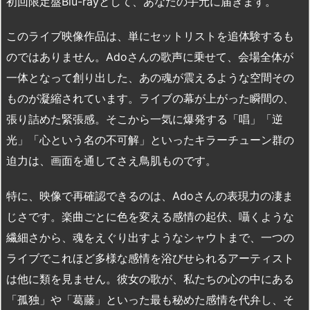
初回限定盤Blu-rayとして、あなたの手元に届きます。
このライブ映像作品は、単にセットリストを追体験するも
のではありません。Adoさんの歌声に乗せて、会場全体が
一体となって創り出した、あの魂が震えるような空間その
ものが凝縮されています。ライブの幕が上がった瞬間の、
張り詰めた緊張感。そこから一気に爆発する「唱」「逆
光」「心という名の不可解」といったキラーチューン群の
迫力は、画面を通してさえ鳥肌ものです。
特に、映像で再確認できるのは、Adoさんの表現力の凄ま
じさです。楽曲ごとに色を変える感情の起伏、囁くような
繊細さから、魂をえぐり出すようなシャウトまで、一つの
ライブでこれほど多様な感情を浴びせられるアーティスト
は他に類を見ません。彼女の歌が、私たちの心の中にある
「孤独」や「葛藤」といった最も秘めた感情を代弁し、そ