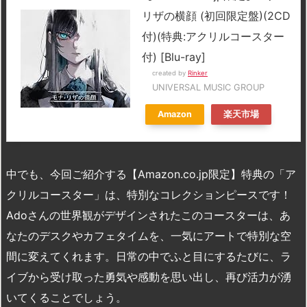
リザの横顔 (初回限定盤)(2CD
付)(特典:アクリルコースター
付) [Blu-ray]
created by
Rinker
UNIVERSAL MUSIC GROUP
Amazon
楽天市場
中でも、今回ご紹介する【Amazon.co.jp限定】特典の「ア
クリルコースター」は、特別なコレクションピースです！
Adoさんの世界観がデザインされたこのコースターは、あ
なたのデスクやカフェタイムを、一気にアートで特別な空
間に変えてくれます。日常の中でふと目にするたびに、ラ
イブから受け取った勇気や感動を思い出し、再び活力が湧
いてくることでしょう。