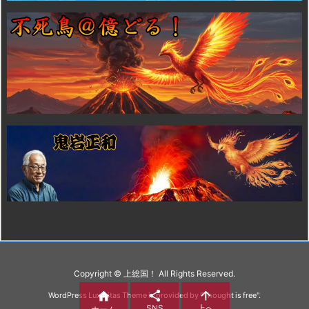
Copyright ©
上総国！
All Rights Reserved.



WordPress Luxeritas Theme is provided by "
Thought is free
".
SNS
上へ