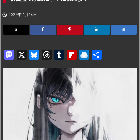

2025年11月14日
B!
M
X
Bl
T
T
Fl
R
共
a
u
hr
u
ip
ai
有
st
e
e
m
b
n
o
s
a
bl
o
dr
d
k
d
r
ar
o
o
y
s
d
p.
n
io