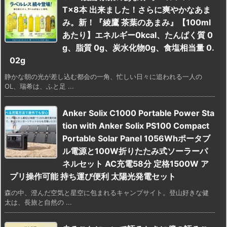
T×8本 出来ました！さらに爽やかなあま
み。新！『綾鷹 茶葉のあまみ』【100ml
あたり】エネルギー0kcal、たんぱく質 0
g、脂質 0g、炭水化物0g、食塩相当量 0.
02g
静かな朝の光が差し込む都会の一角、忙しい日々に追われる一人の
OL、瑞希は、ふと足 ...
Anker Solix C1000 Portable Power Sta
tion with Anker Solix PS100 Compact
Portable Solar Panel 1056Whポータブ
ル電源と100W折りたたみ式ソーラーパ
ネルセット AC充電58分 定格1500W ア
プリ操作可能 持ち運び便利 太陽光発電セット
森の中、澄んだ空気と星空に包まれるキャンプサイト。登山好きな健
太は、長旅と自然の ...