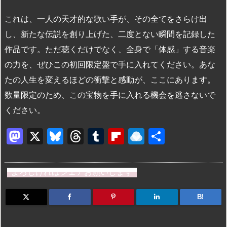
これは、一人の天才的な歌い手が、その全てをさらけ出
し、新たな伝説を創り上げた、二度とない瞬間を記録した
作品です。ただ聴くだけでなく、全身で「体感」する音楽
の力を、ぜひこの初回限定盤で手に入れてください。あな
たの人生を変えるほどの衝撃と感動が、ここにあります。
数量限定のため、この宝物を手に入れる機会を逃さないで
ください。
M
X
Bl
T
T
Fl
R
共
a
u
hr
u
ip
ai
有
st
e
e
m
b
n
よろしければシェアお願いします
o
s
a
bl
o
dr
d
k
d
r
ar
o
B!
o
y
s
d
p.