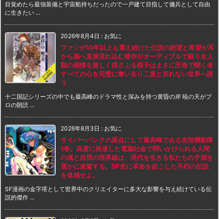
目覚めたら最強装備と宇宙船持ちだったので一戸建て目指して傭兵として自由
に生きたい ...
2026年8月4日
:
お気に
ファンが10年以上も震え続けた伝説の絶望と希望が耳
から脳へ直接流れ込む傑作がオーディブルで蘇り全人
類の感情を激しく揺さぶる様子はまさに圧巻で聞く者
すべての心を完璧に奪い去り二度と戻れない世界へ誘
う
十二国記シリーズの中でも最高峰のドラマ性と深みを持つ黄昏の岸 暁の天がプ
ロの朗読 ...
2026年8月3日
:
お気に
サイバーパンクの原点にして最高峰である攻殻機動隊
1巻。高度に発達した電脳社会で問いかけられる人間
の魂と自我の境界線は、現代を生きる私たちの予測を
遥かに凌駕する。SF史に革命を起こした不朽の伝説
を体感せよ。
SF漫画の金字塔として世界中のクリエイターに多大な影響を与え続けている伝
説的傑作 ...