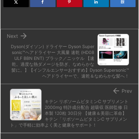
d
k
d
r
ar
o
B!
o
y
s
d
p.
n
io

Next
Dyson(ダイソン) ドライヤー Dyson Super
sonic™ヘアドライヤー 大風量 速乾 (HD08
ULF BBN ENT) ブラック／ニッケル 【速
乾。過度な熱ダメージを防ぎ、なめらかな
髪に。】【インフルエンサーおすすめ】Dyson Supersonic™
ヘアドライヤーで、速乾＆なめらかな髪へ！

Prev
キテン リポソームビタミンC サプリメント
2000mg 特許成分配合 超吸収 医師監修 日
本製 120粒 30日分 【健康＆美容に革命】
キテン「リポソームビタミンC サプリメン
ト」で手軽に効率よく美と健康をサポート！