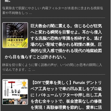
能。
塩素除去で肌髪にやさしい 内蔵フィルターが水道水に含まれる残留塩
素や不純物をしっ ...
巨大教会の闇に震える。信じる心が狂気
へと変わる瞬間を目撃せよ。耳から侵入
する洗脳の恐怖が常識を粉砕する。逃げ
場のない聖域で暴かれる戦慄の裏側。圧
倒的な没入感で描かれる現代の地獄絵図
から目を逸らすことは許されない。
静寂を切り裂くように響く説教の声が、いつの間にか思考の隙間に入
り込んできます。こ ...
【DIYで愛車を美しく】Furuix デントリ
ペア工具セットで車の凹み直しをプロ級
に！バキュームリフターや押し出し工具
を含む全キットで、板金塗装なしの修復
を実現！高額修理費を節約し、愛車に活