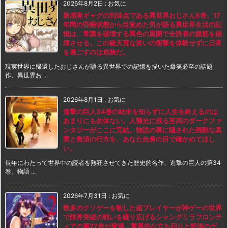
2026年8月2日
:
お気に
新感覚ギャグの到達点である異世界おじさん8巻。17
年間の昏睡状態から目覚めた男が語る異世界生活の記
憶は、常識を破壊する異色の展開で全読者の腹筋を崩
壊させる。この破天荒な笑いの衝撃を体験せずに日常
を過ごすのは危険だ。
現実世界に帰還したおじさんが語る異世界での記憶を描いた爆笑必至の話題
作、異世界お ...
2026年8月1日
:
お気に
進撃の巨人34巻の結末を知らずに人生を終えるのは
あまりにも勿体ない。人類史に残る至高のダークファ
ンタジーがここに完結。物語の裏に隠された残酷な真
実と救済の行方を、あなた自身の目で確かめてほし
い。
長年にわたって世界中の読者を熱狂させてきた歴史的名作、進撃の巨人の第34
巻。物語 ...
2026年7月31日
:
お気に
数多のクソゲーを制した超プレイヤーが神ゲーの世界
で限界突破の戦いを繰り広げるシャングリラフロンテ
ィアの第27巻が登場。驚異的な立ち回りと怒涛のゲ