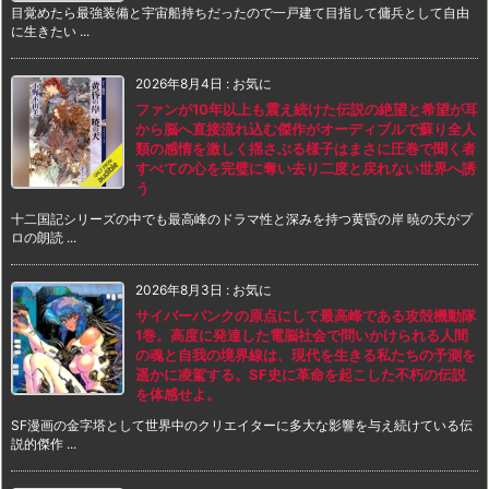
目覚めたら最強装備と宇宙船持ちだったので一戸建て目指して傭兵として自由
に生きたい ...
2026年8月4日
:
お気に
ファンが10年以上も震え続けた伝説の絶望と希望が耳
から脳へ直接流れ込む傑作がオーディブルで蘇り全人
類の感情を激しく揺さぶる様子はまさに圧巻で聞く者
すべての心を完璧に奪い去り二度と戻れない世界へ誘
う
十二国記シリーズの中でも最高峰のドラマ性と深みを持つ黄昏の岸 暁の天がプ
ロの朗読 ...
2026年8月3日
:
お気に
サイバーパンクの原点にして最高峰である攻殻機動隊
1巻。高度に発達した電脳社会で問いかけられる人間
の魂と自我の境界線は、現代を生きる私たちの予測を
遥かに凌駕する。SF史に革命を起こした不朽の伝説
を体感せよ。
SF漫画の金字塔として世界中のクリエイターに多大な影響を与え続けている伝
説的傑作 ...