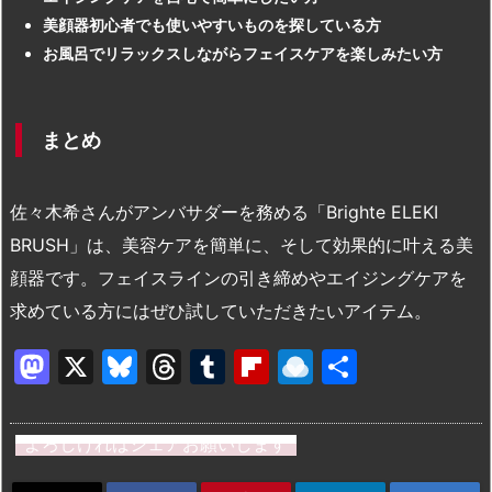
美顔器初心者でも使いやすいものを探している方
お風呂でリラックスしながらフェイスケアを楽しみたい方
まとめ
佐々木希さんがアンバサダーを務める「Brighte ELEKI
BRUSH」は、美容ケアを簡単に、そして効果的に叶える美
顔器です。フェイスラインの引き締めやエイジングケアを
求めている方にはぜひ試していただきたいアイテム。
M
X
Bl
T
T
Fl
R
共
a
u
hr
u
ip
ai
有
st
e
e
m
b
n
よろしければシェアお願いします
o
s
a
bl
o
dr