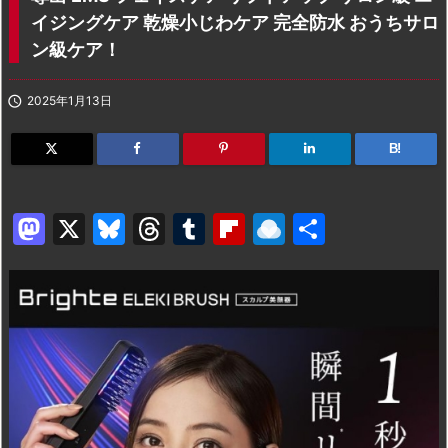
イジングケア 乾燥小じわケア 完全防水 おうちサロ
ン級ケア！

2025年1月13日
B!
M
X
Bl
T
T
Fl
R
共
a
u
hr
u
ip
ai
有
st
e
e
m
b
n
o
s
a
bl
o
dr
d
k
d
r
ar
o
o
y
s
d
p.
n
io