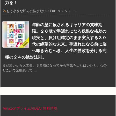
力を！
もう小さな凹みに悩まない！Furuix デント ...
年齢の壁に殺されるキャリアの賞味期
限。２８歳で手遅れになる残酷な格差の
現実と、負け組確定のまま突入する３０
代の絶望的な未来。手遅れになる前に脳
へ叩き込むべき、人生の勝敗を分ける究
極の２４の絶対法則。
まだ若いから大丈夫、３０歳になってから本気を出せばいいと、心の
どこかで楽観視して ...
AmazonプライムVIDEO 無料体験