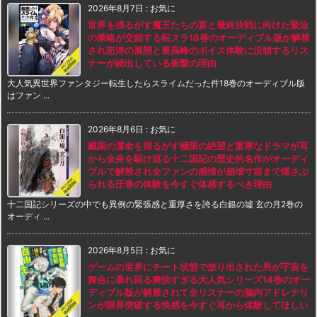
2026年8月7日
:
お気に
世界を揺るがす魔王たちの宴と最終決戦に向けた緊迫
の策略が交錯する転スラ18巻のオーディブル版が解禁
され怒涛の展開と最高峰のボイス体験に没頭するリス
ナーが続出している衝撃の理由
大人気異世界ファンタジー転生したらスライムだった件18巻のオーディブル版
はファン ...
2026年8月6日
:
お気に
戴国の運命を揺るがす極限の絶望と重厚なドラマが耳
から全身を駆け巡る十二国記の歴史的名作がオーディ
ブルで解禁され全ファンの感情が崩壊寸前まで揺さぶ
られる圧巻の体験を今すぐ体感するべき理由
十二国記シリーズの中でも異例の緊張感と重厚さを誇る白銀の墟 玄の月2巻の
オーディ ...
2026年8月5日
:
お気に
ゲームの世界にチート状態で放り出された男が宇宙を
舞台に暴れ回る爽快すぎる大人気シリーズ14巻のオー
ディブル版が解禁されて全リスナーの脳内アドレナリ
ンが限界突破する快感を今すぐ耳から体験してほしい