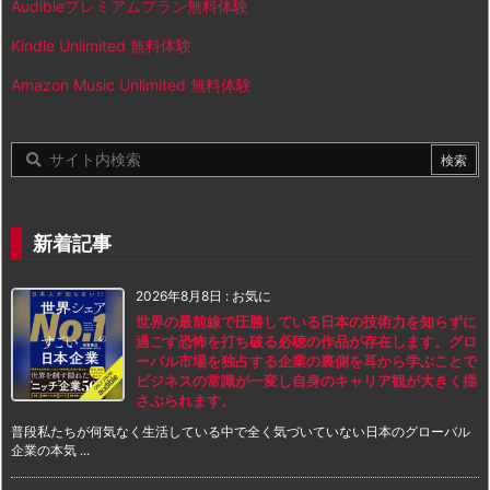
Audibleプレミアムプラン無料体験
Kindle Unlimited 無料体験
Amazon Music Unlimited 無料体験
新着記事
2026年8月8日
:
お気に
世界の最前線で圧勝している日本の技術力を知らずに
過ごす恐怖を打ち破る必聴の作品が存在します。グロ
ーバル市場を独占する企業の裏側を耳から学ぶことで
ビジネスの常識が一変し自身のキャリア観が大きく揺
さぶられます。
普段私たちが何気なく生活している中で全く気づいていない日本のグローバル
企業の本気 ...