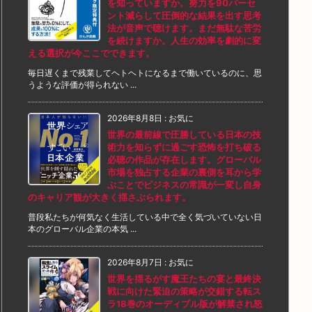
を知っていますか。努力を90パーセ
ント減らして圧倒的な結果を出す思考
法が音声で聴けます。まだ無駄な苦労
を続けますか。人生の効率を劇的に変
える選択が今ここでできます。
毎日遅くまで残業してヘトヘトになるまで働いているのに、思
うような評価が得られない ...
2026年8月8日
:
お気に
世界の最前線で圧勝している日本の技
術力を知らずに過ごす恐怖を打ち破る
必聴の作品が存在します。グローバル
市場を独占する企業の裏側を耳から学
ぶことでビジネスの常識が一変し自身
のキャリア観が大きく揺さぶられます。
普段私たちが何気なく生活している中で全く気づいていない日
本のグローバル企業の本気 ...
2026年8月7日
:
お気に
世界を揺るがす魔王たちの宴と最終決
戦に向けた緊迫の策略が交錯する転ス
ラ18巻のオーディブル版が解禁され怒