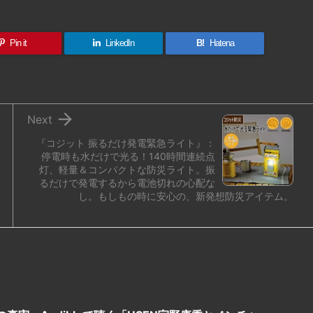
Pin it
LinkedIn
B!
Hatena

Next
『コジット 振るだけ発電緊急ライト』：
停電時も水だけで光る！140時間連続点
灯、軽量＆コンパクトな防災ライト。振
るだけで発電するから電池切れの心配な
し。もしもの時に安心の、新発想防災アイテム。