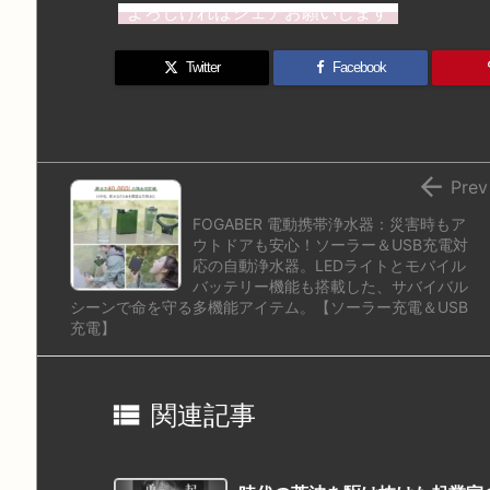
st
e
e
m
b
n
よろしければシェアお願いします
o
s
a
bl
o
dr
d
k
d
r
ar
o
Twitter
Facebook
o
y
s
d
p.
n
io

Prev
FOGABER 電動携帯浄水器：災害時もア
ウトドアも安心！ソーラー＆USB充電対
応の自動浄水器。LEDライトとモバイル
バッテリー機能も搭載した、サバイバル
シーンで命を守る多機能アイテム。【ソーラー充電＆USB
充電】

関連記事