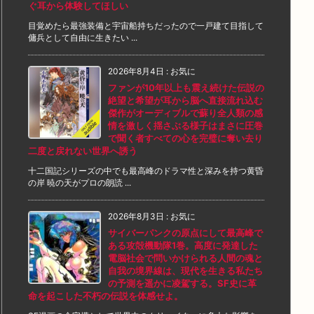
ぐ耳から体験してほしい
目覚めたら最強装備と宇宙船持ちだったので一戸建て目指して
傭兵として自由に生きたい ...
2026年8月4日
:
お気に
ファンが10年以上も震え続けた伝説の
絶望と希望が耳から脳へ直接流れ込む
傑作がオーディブルで蘇り全人類の感
情を激しく揺さぶる様子はまさに圧巻
で聞く者すべての心を完璧に奪い去り
二度と戻れない世界へ誘う
十二国記シリーズの中でも最高峰のドラマ性と深みを持つ黄昏
の岸 暁の天がプロの朗読 ...
2026年8月3日
:
お気に
サイバーパンクの原点にして最高峰で
ある攻殻機動隊1巻。高度に発達した
電脳社会で問いかけられる人間の魂と
自我の境界線は、現代を生きる私たち
の予測を遥かに凌駕する。SF史に革
命を起こした不朽の伝説を体感せよ。