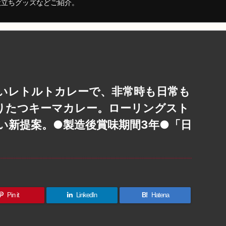
役立ちグッズなどご紹介。
いレトルトカレーで、非常時も日常も
りたつキーマカレー。ローリングスト
い新提案。●製造後賞味期間3年●「日
Pin it
LinkedIn
B!
Hatena