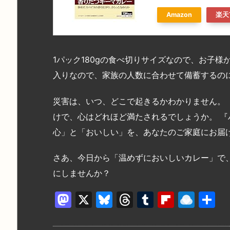
Amazon
楽天
1パック180gの食べ切りサイズなので、お子様
入りなので、家族の人数に合わせて備蓄するの
災害は、いつ、どこで起きるかわかりません。
けで、心はどれほど満たされるでしょうか。 『
心」と「おいしい」を、あなたのご家庭にお届
さあ、今日から「温めずにおいしいカレー」で
にしませんか？
M
X
Bl
T
T
Fl
R
a
u
hr
u
ip
ai