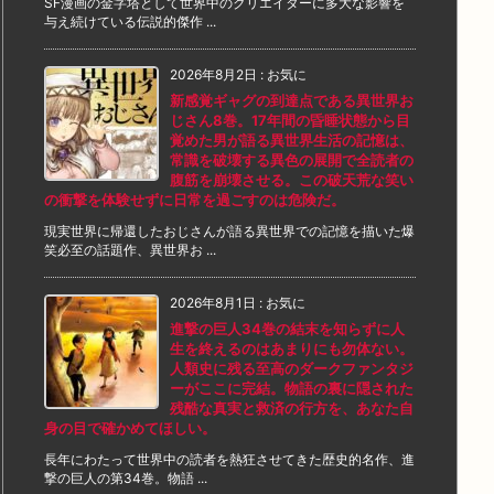
SF漫画の金字塔として世界中のクリエイターに多大な影響を
与え続けている伝説的傑作 ...
2026年8月2日
:
お気に
新感覚ギャグの到達点である異世界お
じさん8巻。17年間の昏睡状態から目
覚めた男が語る異世界生活の記憶は、
常識を破壊する異色の展開で全読者の
腹筋を崩壊させる。この破天荒な笑い
の衝撃を体験せずに日常を過ごすのは危険だ。
現実世界に帰還したおじさんが語る異世界での記憶を描いた爆
笑必至の話題作、異世界お ...
2026年8月1日
:
お気に
進撃の巨人34巻の結末を知らずに人
生を終えるのはあまりにも勿体ない。
人類史に残る至高のダークファンタジ
ーがここに完結。物語の裏に隠された
残酷な真実と救済の行方を、あなた自
身の目で確かめてほしい。
長年にわたって世界中の読者を熱狂させてきた歴史的名作、進
撃の巨人の第34巻。物語 ...