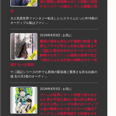
涛の展開と最高峰のボイス体験に没頭
するリスナーが続出している衝撃の理
由
大人気異世界ファンタジー転生したらスライムだった件18巻の
オーディブル版はファン ...
2026年8月6日
:
お気に
戴国の運命を揺るがす極限の絶望と重
厚なドラマが耳から全身を駆け巡る十
二国記の歴史的名作がオーディブルで
解禁され全ファンの感情が崩壊寸前ま
で揺さぶられる圧巻の体験を今すぐ体
感するべき理由
十二国記シリーズの中でも異例の緊張感と重厚さを誇る白銀の
墟 玄の月2巻のオーディ ...
2026年8月5日
:
お気に
ゲームの世界にチート状態で放り出さ
れた男が宇宙を舞台に暴れ回る爽快す
ぎる大人気シリーズ14巻のオーディブ
ル版が解禁されて全リスナーの脳内ア
ドレナリンが限界突破する快感を今す