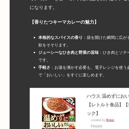
になります。
【香りたつキーマカレーの魅力】
本格的なスパイスの香り
：袋を開けた瞬間に広が
欲をそそります。
ジューシーなひき肉と野菜の旨味
：ひき肉とソテ
です。
手軽さ
：お湯を沸かす必要も、電子レンジを使う
で「おいしい」をすぐに楽しめます。
ハウス 温めずにおい
【レトルト食品】【
ック】
created by
Rinker
House